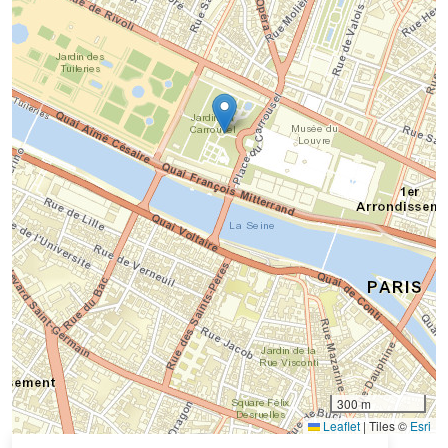
300 m
Leaflet
|
Tiles ©
Esri