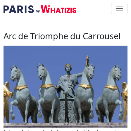
Aller au contenu principal
Arc de Triomphe du Carrousel